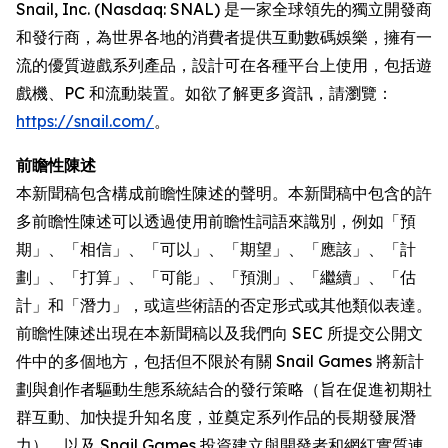
Snail, Inc. (Nasdaq: SNAL) 是一家全球領先的獨立開發商
和發行商，為世界各地的消費者提供互動數碼娛樂，擁有一
流的優質遊戲系列產品，設計可在各種平台上使用，包括遊
戲機、PC 和流動裝置。如欲了解更多資訊，請瀏覽：
https://snail.com/
。
前瞻性陳述
本新聞稿包含構成前瞻性陳述的聲明。本新聞稿中包含的許
多前瞻性陳述可以透過使用前瞻性詞語來識別，例如「預
期」、「相信」、「可以」、「期望」、「應該」、「計
劃」、「打算」、「可能」、「預測」、「繼續」、「估
計」和「潛力」，或這些術語的否定形式或其他類似表達。
前瞻性陳述出現在本新聞稿以及我們向 SEC 所提交公開文
件中的多個地方，包括但不限於有關 Snail Games 將新計
劃與創作者驅動生態系統結合的發行策略（旨在促進初期社
群互動、加快提升知名度，並奠定系列作品的長期發展潛
力），以及 Snail Games 投資建立與開發者和網紅實質連