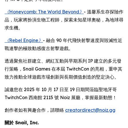
《Honeycomb: The World Beyond》
- 溫馨系生存探險作
品，玩家將扮演生物工程師，探索未知星球奧秘，為地球尋
求生機。
《Rebel Engine》
- 融合 90 年代飛快射擊速度與毀滅性近
戰連擊的極致動感復古射擊遊戲。
透過聚焦社群建立、網紅互動與早期系列 IP 建立的多元發
行策略，Snail Games 在本屆 TwitchCon 的亮相，重申其
致力推動全球遊戲市場創新與長期價值創造的堅定決心。
誠邀您在 2025 年 10 月 17 日至 19 日期間蒞臨聖地牙哥
TwitchCon 西南館 2115 號 Noiz 展廳，掌握最新動態！
創作者如有興趣合作，請聯絡
creatordirect@noiz.gg
關於 Snail, Inc.