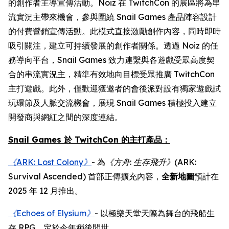
的創作者主導宣傳活動。Noiz 在 TwitchCon 的展區將為串
流實況主帶來機會，參與圍繞 Snail Games 產品陣容設計
的付費營銷宣傳活動。此模式直接激勵創作內容，同時即時
吸引關注，建立可持續發展的創作者關係。透過 Noiz 的任
務導向平台，Snail Games 致力連繫與各遊戲受眾高度契
合的串流實況主，精準有效地向目標受眾推廣 TwitchCon
主打遊戲。此外，僅歡迎獲邀者的會後派對設有獨家遊戲試
玩環節及人脈交流機會，展現 Snail Games 積極投入建立
開發商與網紅之間的深度連結。
Snail Games 於 TwitchCon 的主打產品：
《ARK: Lost Colony》
- 為
《方舟
:
生存飛升》
(ARK:
Survival Ascended)
首部正傳擴充內容，
全新地圖
預計在
2025 年 12 月推出。
《Echoes of Elysium》
- 以極樂天堂天際為舞台的飛船生
存 RPG，定於今年稍後問世。