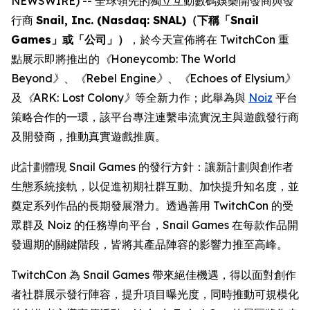
NEWSWIRE) -- 全球領先的獨立互動數碼娛樂開發商與發
行商
Snail, Inc. (Nasdaq: SNAL)（下稱「Snail
Games」或「公司」）
，於今天宣佈將在 TwitchCon 重
點展示即將推出的
《Honeycomb: The World
Beyond》
、
《Rebel Engine》
、
《Echoes of Elysium》
及
《ARK: Lost Colony》
等全新力作；此舉為與
Noiz
平台
策略合作的一環，該平台專注連繫串流實況主與遊戲發行商
及開發商，推動真實遊戲推廣。
此計劃體現 Snail Games 的發行方針：讓新計劃與創作者
生態系統接軌，以促進初期社群互動、加快提升知名度，並
奠定系列作品的長期發展潛力。透過善用 TwitchCon 的受
眾群及 Noiz 的任務導向平台，Snail Games 在每款作品開
發週期的關鍵階段，皆將其產品陣容的影響力推至高峰。
TwitchCon 為 Snail Games 帶來絕佳機遇，得以面對創作
者社群展示發行陣容，提升項目曝光度，同時推動可規模化