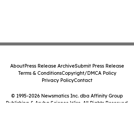
About
Press Release Archive
Submit Press Release
Terms & Conditions
Copyright/DMCA Policy
Privacy Policy
Contact
© 1995-2026 Newsmatics Inc. dba Affinity Group
Publishing & Aruba Science Wire. All Rights Reserved.
Cookie Settings / Your Privacy Choices